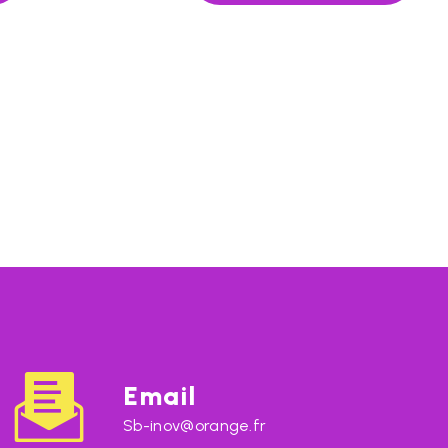
Email
sb-inov@orange.fr