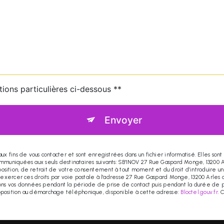
tions particulières ci-dessous **
Envoyer
fins de vous contacter et sont enregistrées dans un fichier informatisé. Elles sont 
uniquées aux seuls destinataires suivants: SB'INOV 27 Rue Gaspard Monge, 13200 Ar
opposition, de retrait de votre consentement à tout moment et du droit d’introduire u
xercer ces droits par voie postale à l'adresse 27 Rue Gaspard Monge, 13200 Arles o
vons vos données pendant la période de prise de contact puis pendant la durée de p
d'opposition au démarchage téléphonique, disponible à cette adresse:
Bloctel.gouv.fr
. 