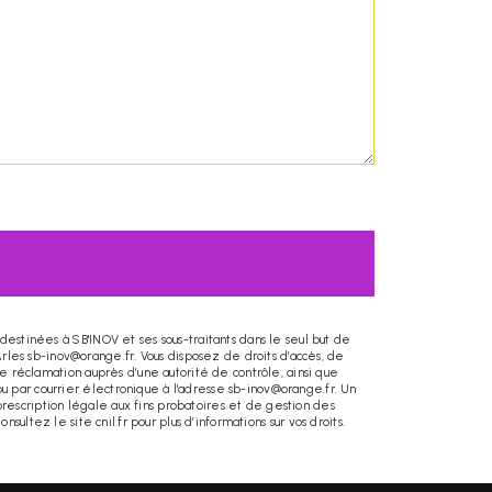
destinées à SB'INOV et ses sous-traitants dans le seul but de
les sb-inov@orange.fr. Vous disposez de droits d’accès, de
ne réclamation auprès d’une autorité de contrôle, ainsi que
u par courrier électronique à l'adresse sb-inov@orange.fr. Un
rescription légale aux fins probatoires et de gestion des
Consultez le site cnil.fr pour plus d’informations sur vos droits.