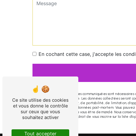
En cochant cette case, j'accepte les condi
** Les données personnelles communiquées sont nécessaires aux 
répondre à votre message. Les données collectées seront comm
Ce site utilise des cookies
rectification, d’effacement, de portabilité, de limitation, d’
et vous donne le contrôle
d’organiser le sort de vos données post-mortem. Vous pouvez e
sur ceux que vous
justificatif d'identité pourra vous être demandé. Nous conser
souhaitez activer
contentieux. Vous avez le droit de vous inscrire sur la liste 
Tout accepter