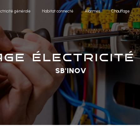
ectricité générale
Habitat connecté
Alarmes
Chauffage
age électricité
SB'INOV