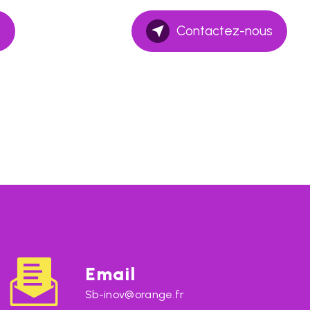
s
Contactez-nous
Email
sb-inov@orange.fr