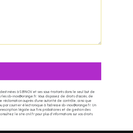
destinées à SB'INOV et ses sous-traitants dans le seul but de
les sb-inov@orange.fr. Vous disposez de droits d’accès, de
ne réclamation auprès d’une autorité de contrôle, ainsi que
u par courrier électronique à l'adresse sb-inov@orange.fr. Un
rescription légale aux fins probatoires et de gestion des
Consultez le site cnil.fr pour plus d’informations sur vos droits.