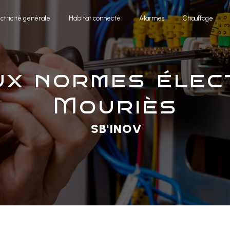
ectricité générale
Habitat connecté
Alarmes
Chauffage
Mouriès
SB'INOV