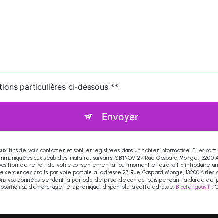
tions particulières ci-dessous **
Envoyer
fins de vous contacter et sont enregistrées dans un fichier informatisé. Elles sont 
uniquées aux seuls destinataires suivants: SB'INOV 27 Rue Gaspard Monge, 13200 Ar
opposition, de retrait de votre consentement à tout moment et du droit d’introduire u
xercer ces droits par voie postale à l'adresse 27 Rue Gaspard Monge, 13200 Arles o
vons vos données pendant la période de prise de contact puis pendant la durée de p
d'opposition au démarchage téléphonique, disponible à cette adresse:
Bloctel.gouv.fr
. 