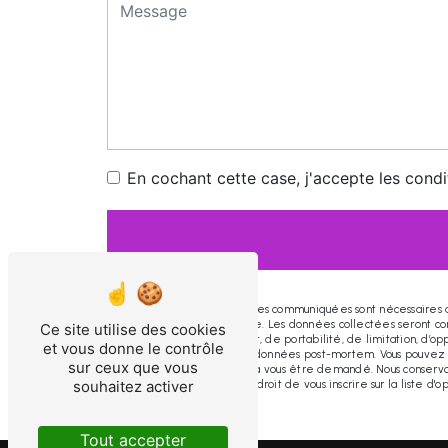
En cochant cette case, j'accepte les condi
** Les données personnelles communiquées sont nécessaires aux 
répondre à votre message. Les données collectées seront comm
Ce site utilise des cookies
rectification, d’effacement, de portabilité, de limitation, d’
et vous donne le contrôle
d’organiser le sort de vos données post-mortem. Vous pouvez e
sur ceux que vous
justificatif d'identité pourra vous être demandé. Nous conser
souhaitez activer
contentieux. Vous avez le droit de vous inscrire sur la liste 
Tout accepter