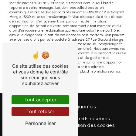
sont destinées à SB'INOV et ses sous-traitants dans le seul but de
répondre à votre message. Les données collectées seront
communiquées aux seuls destinataires suivants: SB'INOV 27 Rue Gaspard
Monge, 13200 Arles sb-inov@orange.fr. Vous disposez de droits d’accès,
de rectification, d’effacement, de portabilité, de limitation,
d’opposition, de retrait de votre consentement à tout moment et du
droit d’introduire une réclamation auprès d’une autorité de contrôle,
ainsi que d’organiser le sort de vos données post-mortem. Vous pouvez
exercer ces droits par voie postale à l'adresse 27 Rue Gaspard Monge,
13200 Arles ou par courrier électronique à l'adresse sb-inov@orange.fr.
Un justificatif d'identité pourra vous être demandé. Nous conservons vos
données pendant la période de prise de contact puis pendant la durée
de prescription légale aux fins probatoires et de gestion des
contentieux. Vous avez le droit de vous inscrire sur la liste d'opposition
Ce site utilise des cookies
au démarchage téléphonique, disponible à cette adresse:
et vous donne le contrôle
Bloctel.gouv.fr
. Consultez le site cnil.fr pour plus d’informations sur vos
droits.
sur ceux que vous
souhaitez activer
Tout accepter
Recherches fréquentes
Tout refuser
©
Vistalid
- 2026 - Tous droits réservés -
Personnaliser
Mentions légales
-
Gestion des cookies